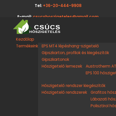
Tel:
+36-20-444-9908
E-mail:
csucshoszigeteles@gmail.com
Kezdőlap
Termékeink
EPS MT4 lépéshang-szigetelő
Gipszkarton, profilok és kiegészítők
Gipszkartonok
Hőszigetelő lemezek
Austrotherm AT-
EPS 100 hőszig
Hőszigetelő rendszer kiegészítők
Hőszigetelő rendszerek
Grafitos hős
Lábazati hős
Polisztirol h