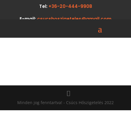
Tel:
+36-20-444-9908
E-mail:
csucshoszigeteles@gmail.com
Minden jog fenntartva! - Csúcs Hőszigetelés 2022