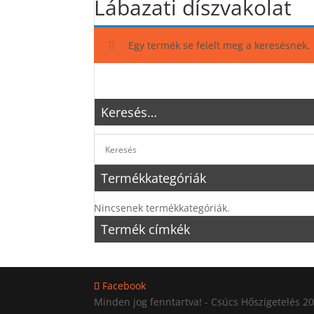
Lábazati díszvakolat
Egy termék se felelt meg a keresésnek.
Keresés…
Termékkategóriák
Nincsenek termékkategóriák.
Termék címkék
Facebook
Minden jog fenntartva! - Csúcs Hőszigetelés 2