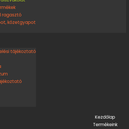
ermékek
ol ragasztó
ot, kőzetgyapot
lési tájékoztató
a
zum
ájékoztató
Kezdőlap
Termékeink