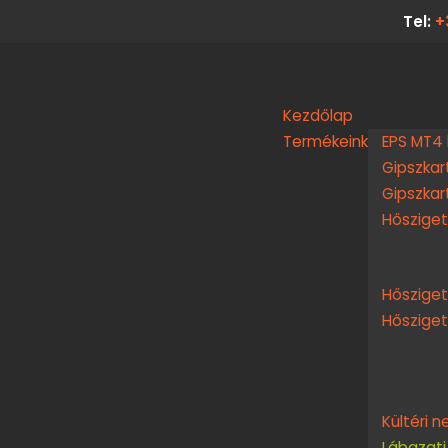
Tel:
+
Kezdőlap
Termékeink
EPS MT4 
Gipszkart
Gipszkar
Hősziget
Hősziget
Hősziget
Kültéri 
Lábazati