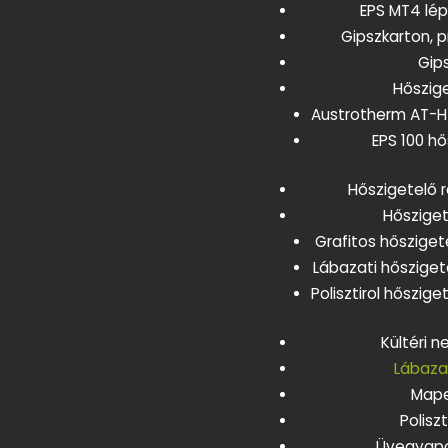
EPS MT4 lé
Gipszkarton, p
Gip
Hőszig
Austrotherm AT-H 
EPS 100 h
Hőszigetelő r
Hősziget
Grafitos hősziget
Lábazati hősziget
Polisztirol hőszig
Kültéri 
Lábazat
Mape
Polisz
Üvegyapo