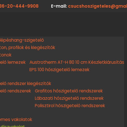
36-20-444-9908
E-mail:
csucshoszigeteles@gmai
lépéshang-szigetelő
on, profilok és kiegészítők
tonok
elő lemezek
Austrotherm AT-H 80 10 cm Készletkiárusítás
EPS 100 hőszigetelő lemezek
elő rendszer kiegészítők
elő rendszerek
Grafitos hőszigetelő rendszerek
Lábazati hőszigetelő rendszerek
Polisztirol hőszigetelő rendszerek
nemes vakolatok
 díszvakolat