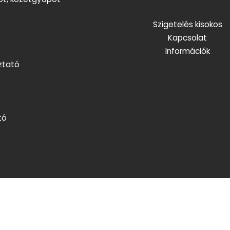
Szigetelés kisokos
Kapcsolat
Információk
ztató
tó