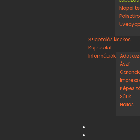
Mapei t
Polisztir
Üvegyap
Szigetelés kisokos
Kapcsolat
Információk
Adatkeze
Ászf
Garanci
Impress
Képes t
Sütik
Elállás