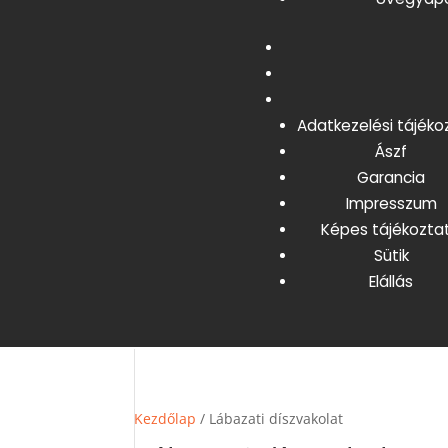
Adatkezelési tájéko
Ászf
Garancia
Impresszum
Képes tájékozta
Sütik
Elállás
Kezdőlap
/ Lábazati díszvakolat