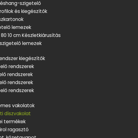
péshang-szigetelő
rofilok és kiegészítők
szkartonok
etelő lemezek
80 10 cm Készletkiárusítás
őszigetelő lemezek
endszer kiegészítők
elő rendszerek
elő rendszerek
elő rendszerek
etelő rendszerek
nemes vakolatok
i díszvakolat
i termékek
tirol ragasztó
t, kőzetgyapot